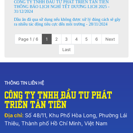
CÔNG TY TNHH ĐẦU TƯ PHÁT TRIỂN TÂN TIẾN
THÔNG BÁO LỊCH NGHỈ TẾT DƯƠNG LỊCH 2025 -
31/12/2024
Dầu ăn đã qua sử dụng nếu không được xử lý đúng cách sẽ gây
ra nhiều tác động tiêu cực đến môi trường - 28/11/2024
Page 1 / 6
1
2
3
4
5
6
Next
Last
THÔNG TIN LIÊN HỆ
Công Ty TNHH Đầu Tư Phát
Triển Tân Tiến
Địa chỉ:
Số 48/11, Khu Phố Hòa Long, Phường Lái
Thiêu, Thành phố Hồ Chí Minh, Việt Nam