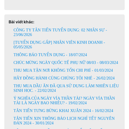
Bài viết khác:
CÔNG TY TÂN TIẾN TUYỂN DỤNG: 02 NHÂN SỰ -
23/06/2026
[TUYỂN DỤNG GẤP] NHÂN VIÊN KINH DOANH -
05/05/2026
THÔNG BÁO TUYỂN DỤNG - 18/07/2024
CHÚC MỪNG NGÀY QUỐC TẾ PHỤ NỮ 08/03 - 08/03/2024
THU MUA TẬN NƠI KHÔNG TỐN CHI PHÍ - 01/03/2024
HÃY ĐỒNG HÀNH CÙNG CHÚNG TÔI NHÉ - 26/02/2024
THU MUA DẦU ĂN ĐÃ QUA SỬ DỤNG LÀM NHIÊN LIỆU
SINH HỌC. - 22/02/2024
Ý NGHĨA CỦA NGÀY VÍA THẦN TÀI? NGÀY VÍA THẦN
TÀI LÀ NGÀY BAO NHIÊU? - 19/02/2024
TÂN TIẾN TƯNG BỪNG KHAI XUÂN 2024 - 16/02/2024
TÂN TIẾN XIN THÔNG BÁO LỊCH NGHỈ TẾT NGUYÊN
ĐÁN 2024 - 30/01/2024