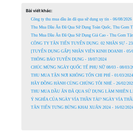
Bài viết khác:
Công ty thu mua dầu ăn đã qua sử dụng uy tín - 06/08/2026
Thu Mua Dầu Ăn Đã Qua Sử Dụng Toàn Quốc, Thu Gom Tậ
Thu Mua Dầu Ăn Đã Qua Sử Dụng Giá Cao - Thu Gom Tận 
CÔNG TY TÂN TIẾN TUYỂN DỤNG: 02 NHÂN SỰ - 23/
[TUYỂN DỤNG GẤP] NHÂN VIÊN KINH DOANH - 05/0
THÔNG BÁO TUYỂN DỤNG - 18/07/2024
CHÚC MỪNG NGÀY QUỐC TẾ PHỤ NỮ 08/03 - 08/03/2
THU MUA TẬN NƠI KHÔNG TỐN CHI PHÍ - 01/03/202
HÃY ĐỒNG HÀNH CÙNG CHÚNG TÔI NHÉ - 26/02/202
THU MUA DẦU ĂN ĐÃ QUA SỬ DỤNG LÀM NHIÊN LIỆU
Ý NGHĨA CỦA NGÀY VÍA THẦN TÀI? NGÀY VÍA THẦN 
TÂN TIẾN TƯNG BỪNG KHAI XUÂN 2024 - 16/02/202