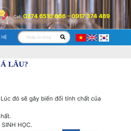
0274 6510 666 - 0917 374 489
Call:
N HỆ
UÁ LÂU?
. Lúc đó sẽ gây biến đổi tính chất của
hất.
 SINH HỌC.