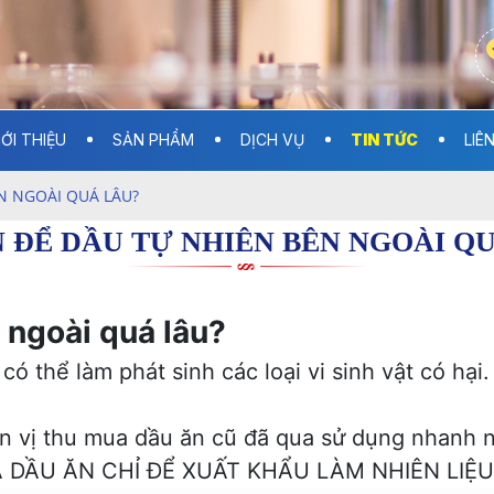
IỚI THIỆU
SẢN PHẨM
DỊCH VỤ
TIN TỨC
LIÊ
N NGOÀI QUÁ LÂU?
 ĐỂ DẦU TỰ NHIÊN BÊN NGOÀI Q
 ngoài quá lâu?
có thể làm phát sinh các loại vi sinh vật có hại
n vị thu mua dầu ăn cũ đã qua sử dụng nhanh n
 DẦU ĂN CHỈ ĐỂ XUẤT KHẨU LÀM NHIÊN LIỆU