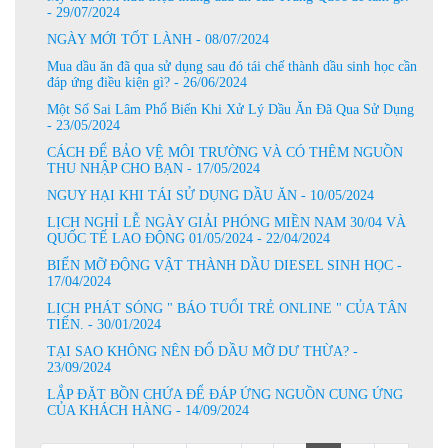
- 29/07/2024
NGÀY MỚI TỐT LÀNH - 08/07/2024
Mua dầu ăn đã qua sử dụng sau đó tái chế thành dầu sinh học cần
đáp ứng điều kiện gì? - 26/06/2024
Một Số Sai Lâm Phổ Biến Khi Xử Lý Dầu Ăn Đã Qua Sử Dụng
- 23/05/2024
CÁCH ĐỂ BẢO VỆ MÔI TRƯỜNG VÀ CÓ THÊM NGUỒN
THU NHẬP CHO BẠN - 17/05/2024
NGUY HẠI KHI TÁI SỬ DỤNG DẦU ĂN - 10/05/2024
LỊCH NGHỈ LỄ NGÀY GIẢI PHÓNG MIỀN NAM 30/04 VÀ
QUỐC TẾ LAO ĐỘNG 01/05/2024 - 22/04/2024
BIẾN MỠ ĐỘNG VẬT THÀNH DẦU DIESEL SINH HỌC -
17/04/2024
LỊCH PHÁT SÓNG " BÁO TUỔI TRẺ ONLINE " CỦA TÂN
TIẾN. - 30/01/2024
TẠI SAO KHÔNG NÊN ĐỔ DẦU MỠ DƯ THỪA? -
23/09/2024
LẮP ĐẶT BỒN CHỨA ĐỂ ĐÁP ỨNG NGUỒN CUNG ỨNG
CỦA KHÁCH HÀNG - 14/09/2024