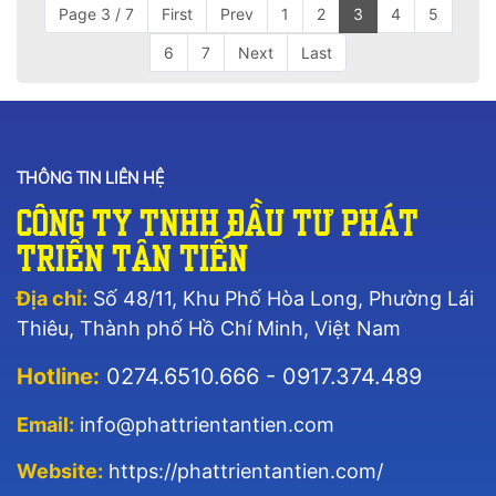
Page 3 / 7
First
Prev
1
2
3
4
5
6
7
Next
Last
THÔNG TIN LIÊN HỆ
Công Ty TNHH Đầu Tư Phát
Triển Tân Tiến
Địa chỉ:
Số 48/11, Khu Phố Hòa Long, Phường Lái
Thiêu, Thành phố Hồ Chí Minh, Việt Nam
Hotline:
0274.6510.666 - 0917.374.489
Email:
info@phattrientantien.com
Website:
https://phattrientantien.com/