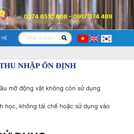
0274 6510 666 - 0917 374 489
Call:
N HỆ
THU NHẬP ỔN ĐỊNH
 dầu mỡ động vật không còn sử dụng
h học, không tái chế hoặc sử dụng vào