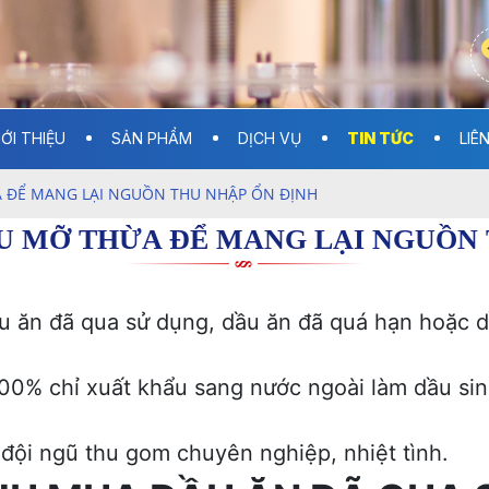
IỚI THIỆU
SẢN PHẨM
DỊCH VỤ
TIN TỨC
LIÊ
 ĐỂ MANG LẠI NGUỒN THU NHẬP ỔN ĐỊNH
U MỠ THỪA ĐỂ MANG LẠI NGUỒN 
ầu ăn đã qua sử dụng, dầu ăn đã quá hạn hoặc
100% chỉ xuất khẩu sang nước ngoài làm dầu sin
 đội ngũ thu gom chuyên nghiệp, nhiệt tình.