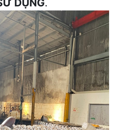
 SỬ DỤNG
.