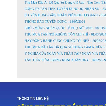
Thu Mua Dầu Ăn Đã Qua Sử Dụng Giá Cao - Thu Gom Tận 
CÔNG TY TÂN TIẾN TUYỂN DỤNG: 02 NHÂN SỰ - 23/
[TUYỂN DỤNG GẤP] NHÂN VIÊN KINH DOANH - 05/0
THÔNG BÁO TUYỂN DỤNG - 18/07/2024
CHÚC MỪNG NGÀY QUỐC TẾ PHỤ NỮ 08/03 - 08/03/2
THU MUA TẬN NƠI KHÔNG TỐN CHI PHÍ - 01/03/202
HÃY ĐỒNG HÀNH CÙNG CHÚNG TÔI NHÉ - 26/02/202
THU MUA DẦU ĂN ĐÃ QUA SỬ DỤNG LÀM NHIÊN LIỆU
Ý NGHĨA CỦA NGÀY VÍA THẦN TÀI? NGÀY VÍA THẦN 
TÂN TIẾN TƯNG BỪNG KHAI XUÂN 2024 - 16/02/202
THÔNG TIN LIÊN HỆ