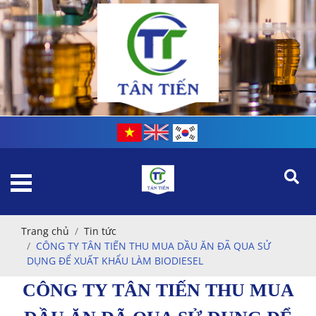
Trang chủ
Tin tức
CÔNG TY TÂN TIẾN THU MUA DẦU ĂN ĐÃ QUA SỬ
DỤNG ĐỂ XUẤT KHẨU LÀM BIODIESEL
CÔNG TY TÂN TIẾN THU MUA