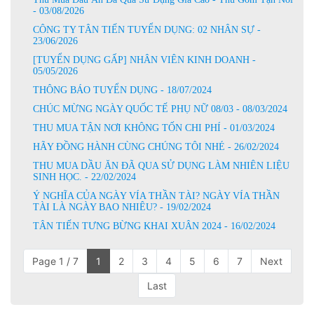
- 03/08/2026
CÔNG TY TÂN TIẾN TUYỂN DỤNG: 02 NHÂN SỰ -
23/06/2026
[TUYỂN DỤNG GẤP] NHÂN VIÊN KINH DOANH -
05/05/2026
THÔNG BÁO TUYỂN DỤNG - 18/07/2024
CHÚC MỪNG NGÀY QUỐC TẾ PHỤ NỮ 08/03 - 08/03/2024
THU MUA TẬN NƠI KHÔNG TỐN CHI PHÍ - 01/03/2024
HÃY ĐỒNG HÀNH CÙNG CHÚNG TÔI NHÉ - 26/02/2024
THU MUA DẦU ĂN ĐÃ QUA SỬ DỤNG LÀM NHIÊN LIỆU
SINH HỌC. - 22/02/2024
Ý NGHĨA CỦA NGÀY VÍA THẦN TÀI? NGÀY VÍA THẦN
TÀI LÀ NGÀY BAO NHIÊU? - 19/02/2024
TÂN TIẾN TƯNG BỪNG KHAI XUÂN 2024 - 16/02/2024
Page 1 / 7
1
2
3
4
5
6
7
Next
Last