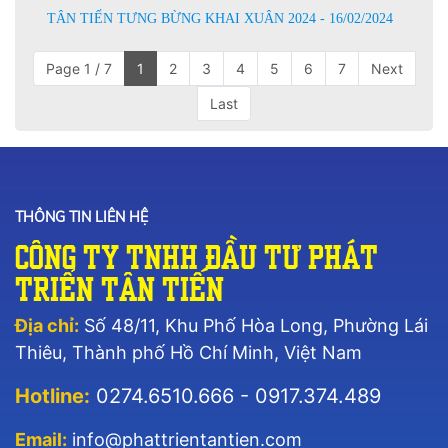
TÂN TIẾN TƯNG BỪNG KHAI XUÂN 2024 - 16/02/2024
Page 1 / 7
1
2
3
4
5
6
7
Next
Last
THÔNG TIN LIÊN HỆ
Công Ty TNHH Đầu Tư Phát
Triển Tân Tiến
Địa chỉ:
Số 48/11, Khu Phố Hòa Long, Phường Lái
Thiêu, Thành phố Hồ Chí Minh, Việt Nam
Hotline:
0274.6510.666 - 0917.374.489
Email:
info@phattrientantien.com