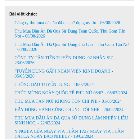
Bài viết khác:
Công ty thu mua dầu ăn đã qua sử dụng uy tín - 06/08/2026
Thu Mua Dầu Ăn Đã Qua Sử Dụng Toàn Quốc, Thu Gom Tận
Nơi - 06/08/2026
Thu Mua Dầu Ăn Đã Qua Sử Dụng Giá Cao - Thu Gom Tận Nơi
- 03/08/2026
CÔNG TY TÂN TIẾN TUYỂN DỤNG: 02 NHÂN SỰ -
23/06/2026
[TUYỂN DỤNG GẤP] NHÂN VIÊN KINH DOANH -
05/05/2026
THÔNG BÁO TUYỂN DỤNG - 18/07/2024
CHÚC MỪNG NGÀY QUỐC TẾ PHỤ NỮ 08/03 - 08/03/2024
THU MUA TẬN NƠI KHÔNG TỐN CHI PHÍ - 01/03/2024
HÃY ĐỒNG HÀNH CÙNG CHÚNG TÔI NHÉ - 26/02/2024
THU MUA DẦU ĂN ĐÃ QUA SỬ DỤNG LÀM NHIÊN LIỆU
SINH HỌC. - 22/02/2024
Ý NGHĨA CỦA NGÀY VÍA THẦN TÀI? NGÀY VÍA THẦN
TÀI LÀ NGÀY BAO NHIÊU? - 19/02/2024