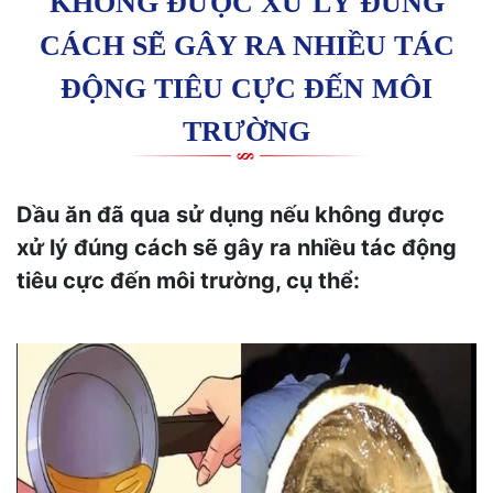
KHÔNG ĐƯỢC XỬ LÝ ĐÚNG
CÁCH SẼ GÂY RA NHIỀU TÁC
ĐỘNG TIÊU CỰC ĐẾN MÔI
TRƯỜNG
Dầu ăn đã qua sử dụng nếu không được
xử lý đúng cách sẽ gây ra nhiều tác động
tiêu cực đến môi trường, cụ thể: