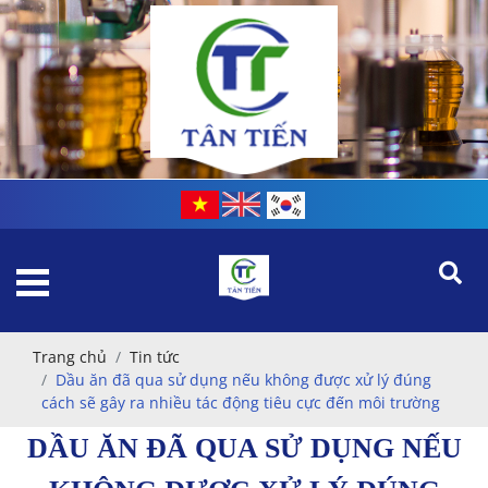
Trang chủ
Tin tức
Dầu ăn đã qua sử dụng nếu không được xử lý đúng
cách sẽ gây ra nhiều tác động tiêu cực đến môi trường
DẦU ĂN ĐÃ QUA SỬ DỤNG NẾU