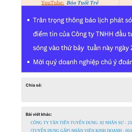
Chia sẻ:
Bài viết khác:
CÔNG TY TÂN TIẾN TUYỂN DỤNG: 02 NHÂN SỰ - 23/
[TUYỂN DỤNG GẤP] NHÂN VIÊN KINH DOANH - 05/0