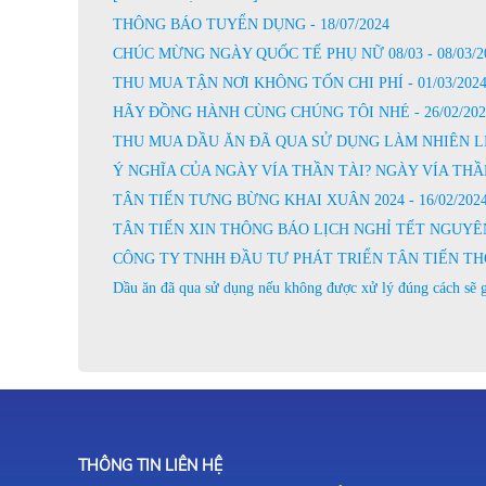
THÔNG BÁO TUYỂN DỤNG - 18/07/2024
CHÚC MỪNG NGÀY QUỐC TẾ PHỤ NỮ 08/03 - 08/03/2
THU MUA TẬN NƠI KHÔNG TỐN CHI PHÍ - 01/03/202
HÃY ĐỒNG HÀNH CÙNG CHÚNG TÔI NHÉ - 26/02/202
THU MUA DẦU ĂN ĐÃ QUA SỬ DỤNG LÀM NHIÊN LIỆU
Ý NGHĨA CỦA NGÀY VÍA THẦN TÀI? NGÀY VÍA THẦN 
TÂN TIẾN TƯNG BỪNG KHAI XUÂN 2024 - 16/02/202
TÂN TIẾN XIN THÔNG BÁO LỊCH NGHỈ TẾT NGUYÊN Đ
CÔNG TY TNHH ĐẦU TƯ PHÁT TRIỂN TÂN TIẾN THÔN
Dầu ăn đã qua sử dụng nếu không được xử lý đúng cách sẽ g
THÔNG TIN LIÊN HỆ