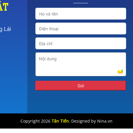
át
g Lái
Copyright 2026
Tân Tiến
. Designed by Nina.vn