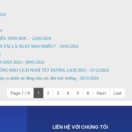
024
4
4
 SINH HỌC. - 22/02/2024
TÀI LÀ NGÀY BAO NHIÊU? - 19/02/2024
4
ÁN 2024 - 30/01/2024
G BÁO LỊCH NGHỈ TẾT DƯƠNG LỊCH 2025 - 31/12/2024
ây ra nhiều tác động tiêu cực đến môi trường - 28/11/2024
Page 1 / 6
1
2
3
4
5
6
Next
Last
LIÊN HỆ VỚI CHÚNG TÔI