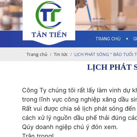
TRANG CHỦ
G
Trang chủ
Tin tức
LỊCH PHÁT SÓNG " BÁO TUỔI T
LỊCH PHÁT 
Công Ty chúng tôi rất lấy làm vinh dự k
trong lĩnh vực công nghiệp xăng dầu sin
Rất vui được chia sẻ lịch phát sóng đến
cách xử lý nguồn dầu phế thải đúng các
Qúy doanh ngiệp chú ý đón xem.
Trân trọng!