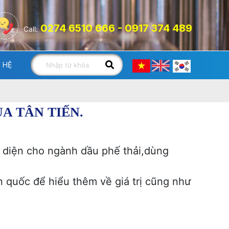
0274 6510 666 - 0917 374 489
Call:
N HỆ
A TÂN TIẾN.
ại diện cho ngành dầu phế thải,dùng
n quốc để hiểu thêm về giá trị cũng như