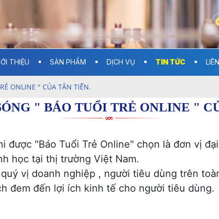
IỚI THIỆU
SẢN PHẨM
DỊCH VỤ
TIN TỨC
LIÊ
RẺ ONLINE " CỦA TÂN TIẾN.
SÓNG " BÁO TUỔI TRẺ ONLINE " CỦ
hi được "Báo Tuổi Trẻ Online" chọn là đơn vị đ
h học tại thị trường Việt Nam.
 quý vị doanh nghiệp , người tiêu dùng trên toà
h đem đến lợi ích kinh tế cho người tiêu dùng.