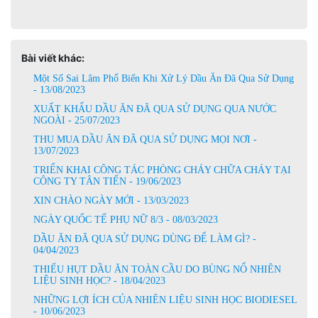
Bài viết khác:
Một Số Sai Lâm Phổ Biến Khi Xử Lý Dầu Ăn Đã Qua Sử Dụng
- 13/08/2023
XUẤT KHẨU DẦU ĂN ĐÃ QUA SỬ DỤNG QUA NƯỚC
NGOÀI - 25/07/2023
THU MUA DẦU ĂN ĐÃ QUA SỬ DỤNG MỌI NƠI -
13/07/2023
TRIỂN KHAI CÔNG TÁC PHÒNG CHÁY CHỮA CHÁY TẠI
CÔNG TY TÂN TIẾN - 19/06/2023
XIN CHÀO NGÀY MỚI - 13/03/2023
NGÀY QUỐC TẾ PHỤ NỮ 8/3 - 08/03/2023
DẦU ĂN ĐÃ QUA SỬ DỤNG DÙNG ĐỂ LÀM GÌ? -
04/04/2023
THIẾU HỤT DẦU ĂN TOÀN CẦU DO BÙNG NỔ NHIÊN
LIỆU SINH HỌC? - 18/04/2023
NHỮNG LỢI ÍCH CỦA NHIÊN LIỆU SINH HỌC BIODIESEL
- 10/06/2023