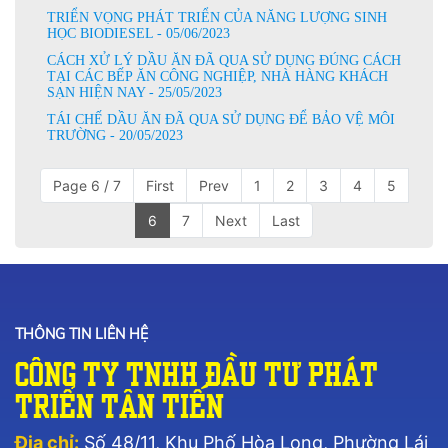
TRIỂN VỌNG PHÁT TRIỂN CỦA NĂNG LƯỢNG SINH
HỌC BIODIESEL - 05/06/2023
CÁCH XỬ LÝ DẦU ĂN ĐÃ QUA SỬ DỤNG ĐÚNG CÁCH
TẠI CÁC BẾP ĂN CÔNG NGHIỆP, NHÀ HÀNG KHÁCH
SẠN HIỆN NAY - 25/05/2023
TÁI CHẾ DẦU ĂN ĐÃ QUA SỬ DỤNG ĐỂ BẢO VỆ MÔI
TRƯỜNG - 20/05/2023
Page 6 / 7
First
Prev
1
2
3
4
5
6
7
Next
Last
THÔNG TIN LIÊN HỆ
Công Ty TNHH Đầu Tư Phát
Triển Tân Tiến
Địa chỉ:
Số 48/11, Khu Phố Hòa Long, Phường Lái