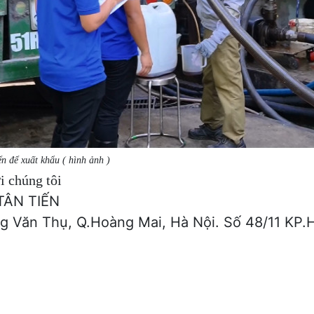
n để xuất khẩu ( hình ảnh )
i chúng tôi
TÂN TIẾN
Số 48/11 KP.H