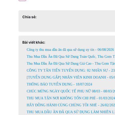
Chia sẻ:
Bài viết khác:
Công ty thu mua dầu ăn đã qua sử dụng uy tín - 06/08/2026
Thu Mua Dầu Ăn Đã Qua Sử Dụng Toàn Quốc, Thu Gom Tậ
Thu Mua Dầu Ăn Đã Qua Sử Dụng Giá Cao - Thu Gom Tận 
CÔNG TY TÂN TIẾN TUYỂN DỤNG: 02 NHÂN SỰ - 23/
[TUYỂN DỤNG GẤP] NHÂN VIÊN KINH DOANH - 05/0
THÔNG BÁO TUYỂN DỤNG - 18/07/2024
CHÚC MỪNG NGÀY QUỐC TẾ PHỤ NỮ 08/03 - 08/03/2
THU MUA TẬN NƠI KHÔNG TỐN CHI PHÍ - 01/03/202
HÃY ĐỒNG HÀNH CÙNG CHÚNG TÔI NHÉ - 26/02/202
THU MUA DẦU ĂN ĐÃ QUA SỬ DỤNG LÀM NHIÊN LIỆU