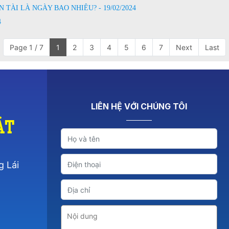
TÀI LÀ NGÀY BAO NHIÊU? - 19/02/2024
4
Page 1 / 7
1
2
3
4
5
6
7
Next
Last
LIÊN HỆ VỚI CHÚNG TÔI
át
g Lái