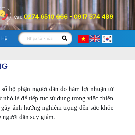
0274 6510 666 - 0917 374 489
Call:
N HỆ
NG
t số bộ phận người dân do hám lợi nhuận từ
 nhỏ lẻ để tiếp tục sử dụng trong việc chiên
ày gây ảnh hưởng nghiêm trọng đến sức khỏe
e người dân suy giảm.