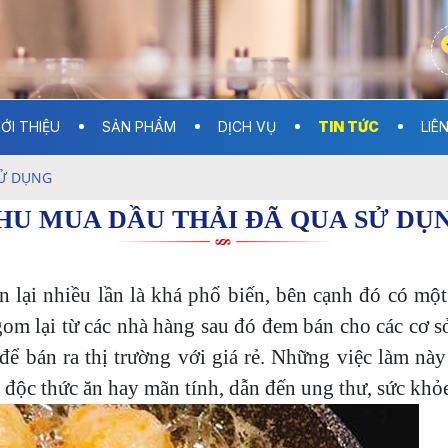
IỚI THIỆU
SẢN PHẨM
DỊCH VỤ
TIN TỨC
LIÊ
SỬ DỤNG
HU MUA DẦU THẢI ĐÃ QUA SỬ DỤ
ên lại nhiều lần là khá phổ biến, bên cạnh đó có mộ
gom lại từ các nhà hàng sau đó đem bán cho các cơ sở
 để bán ra thị trường với giá rẻ. Những việc làm n
ộ độc thức ăn hay mãn tính, dẫn đến ung thư, sức khỏ