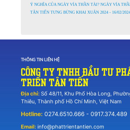
Ý NGHĨA CỦA NGÀY VÍA THẦN TÀI? NGÀY VÍA THẦN 
TÂN TIẾN TƯNG BỪNG KHAI XUÂN 2024 - 16/02/202
THÔNG TIN LIÊN HỆ
Công Ty TNHH Đầu Tư Ph
Triển Tân Tiến
Địa chỉ:
Số 48/11, Khu Phố Hòa Long, Phườn
Thiêu, Thành phố Hồ Chí Minh, Việt Nam
Hotline:
0274.6510.666 - 0917.374.489
Email:
info@phattrientantien.com