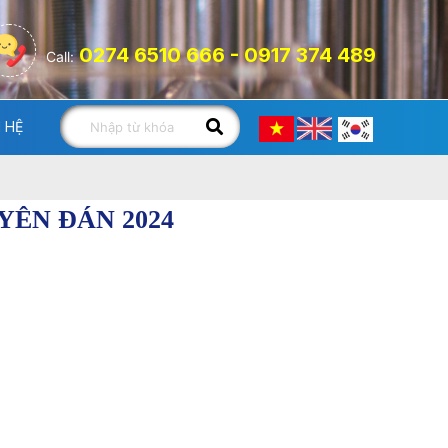
0274 6510 666 - 0917 374 489
Call:
N HỆ
YÊN ĐÁN 2024