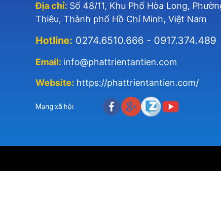
Địa chỉ:
Số 48/11, Khu Phố Hòa Long, Phườn
Thiêu, Thành phố Hồ Chí Minh, Việt Nam
Hotline:
0274.6510.666 - 0917.374.489
Email:
info@phattrientantien.com
Website:
https://phattrientantien.com/
Mạng xã hội: