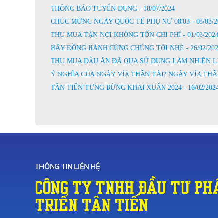
THÔNG BÁO TUYỂN DỤNG - 18/07/2024
CHÚC MỪNG NGÀY QUỐC TẾ PHỤ NỮ 08/03 - 08/03/2
THU MUA TẬN NƠI KHÔNG TỐN CHI PHÍ - 01/03/202
HÃY ĐỒNG HÀNH CÙNG CHÚNG TÔI NHÉ - 26/02/202
THU MUA DẦU ĂN ĐÃ QUA SỬ DỤNG LÀM NHIÊN LIỆU
Ý NGHĨA CỦA NGÀY VÍA THẦN TÀI? NGÀY VÍA THẦN 
TÂN TIẾN TƯNG BỪNG KHAI XUÂN 2024 - 16/02/202
THÔNG TIN LIÊN HỆ
Công Ty TNHH Đầu Tư Ph
Triển Tân Tiến