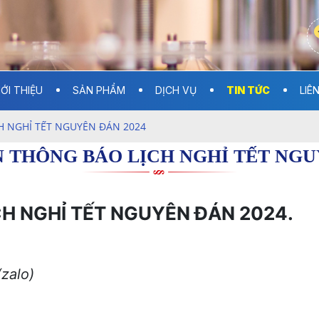
IỚI THIỆU
SẢN PHẨM
DỊCH VỤ
TIN TỨC
LIÊ
H NGHỈ TẾT NGUYÊN ĐÁN 2024
N THÔNG BÁO LỊCH NGHỈ TẾT NGU
CH NGHỈ TẾT NGUYÊN ĐÁN 2024.
zalo)