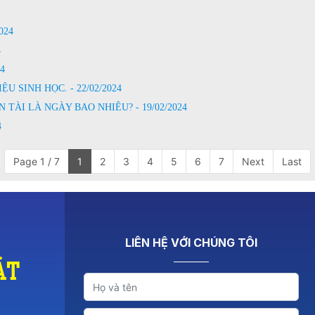
024
4
4
 SINH HỌC. - 22/02/2024
TÀI LÀ NGÀY BAO NHIÊU? - 19/02/2024
4
Page 1 / 7
1
2
3
4
5
6
7
Next
Last
LIÊN HỆ VỚI CHÚNG TÔI
át