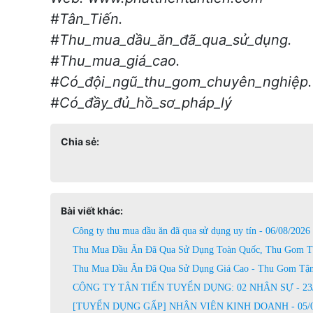
#Tân_Tiến
.
#Thu_mua_dầu_ăn_đã_qua_sử_dụng
.
#Thu_mua_giá_cao
.
#Có_đội_ngũ_thu_gom_chuyên_nghiệp
.
#Có_đầy_đủ_hồ_sơ_pháp_lý
Chia sẻ:
Bài viết khác:
Công ty thu mua dầu ăn đã qua sử dụng uy tín - 06/08/2026
Thu Mua Dầu Ăn Đã Qua Sử Dụng Toàn Quốc, Thu Gom Tậ
Thu Mua Dầu Ăn Đã Qua Sử Dụng Giá Cao - Thu Gom Tận 
CÔNG TY TÂN TIẾN TUYỂN DỤNG: 02 NHÂN SỰ - 23/
[TUYỂN DỤNG GẤP] NHÂN VIÊN KINH DOANH - 05/0