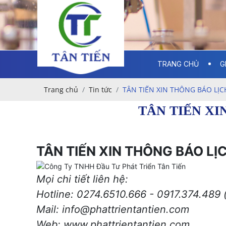
TRANG CHỦ
G
Trang chủ
Tin tức
TÂN TIẾN XIN THÔNG BÁO LỊC
TÂN TIẾN XI
TÂN TIẾN XIN THÔNG BÁO LỊ
Mọi chi tiết liên hệ:
Hotline: 0274.6510.666 - 0917.374.489 (
Mail: info@phattrientantien.com
Web:
www.phattrientantien.com