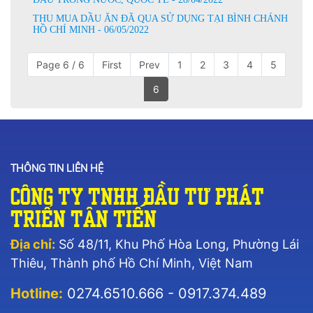
THU MUA DẦU ĂN ĐÃ QUA SỬ DỤNG TẠI BÌNH CHÁNH
HỒ CHÍ MINH - 06/05/2022
Page 6 / 6
First
Prev
1
2
3
4
5
6
THÔNG TIN LIÊN HỆ
Công Ty TNHH Đầu Tư Phát
Triển Tân Tiến
Địa chỉ:
Số 48/11, Khu Phố Hòa Long, Phường Lái
Thiêu, Thành phố Hồ Chí Minh, Việt Nam
Hotline:
0274.6510.666 - 0917.374.489