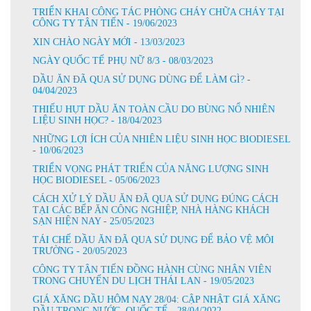
TRIỂN KHAI CÔNG TÁC PHÒNG CHÁY CHỮA CHÁY TẠI
CÔNG TY TÂN TIẾN - 19/06/2023
XIN CHÀO NGÀY MỚI - 13/03/2023
NGÀY QUỐC TẾ PHỤ NỮ 8/3 - 08/03/2023
DẦU ĂN ĐÃ QUA SỬ DỤNG DÙNG ĐỂ LÀM GÌ? -
04/04/2023
THIẾU HỤT DẦU ĂN TOÀN CẦU DO BÙNG NỔ NHIÊN
LIỆU SINH HỌC? - 18/04/2023
NHỮNG LỢI ÍCH CỦA NHIÊN LIỆU SINH HỌC BIODIESEL
- 10/06/2023
TRIỂN VỌNG PHÁT TRIỂN CỦA NĂNG LƯỢNG SINH
HỌC BIODIESEL - 05/06/2023
CÁCH XỬ LÝ DẦU ĂN ĐÃ QUA SỬ DỤNG ĐÚNG CÁCH
TẠI CÁC BẾP ĂN CÔNG NGHIỆP, NHÀ HÀNG KHÁCH
SẠN HIỆN NAY - 25/05/2023
TÁI CHẾ DẦU ĂN ĐÃ QUA SỬ DỤNG ĐỂ BẢO VỆ MÔI
TRƯỜNG - 20/05/2023
CÔNG TY TÂN TIẾN ĐỒNG HÀNH CÙNG NHÂN VIÊN
TRONG CHUYẾN DU LỊCH THÁI LAN - 19/05/2023
GIÁ XĂNG DẦU HÔM NAY 28/04: CẬP NHẬT GIÁ XĂNG
DẦU TRONG NƯỚC, QUỐC TẾ - 28/04/2022