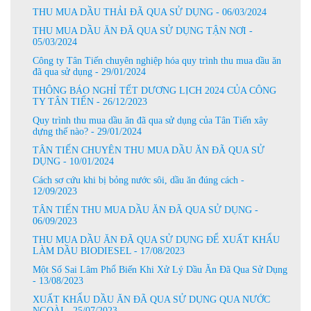
THU MUA DẦU THẢI ĐÃ QUA SỬ DỤNG - 06/03/2024
THU MUA DẦU ĂN ĐÃ QUA SỬ DỤNG TẬN NƠI -
05/03/2024
Công ty Tân Tiến chuyên nghiệp hóa quy trình thu mua dầu ăn
đã qua sử dụng - 29/01/2024
THÔNG BÁO NGHỈ TẾT DƯƠNG LỊCH 2024 CỦA CÔNG
TY TÂN TIẾN - 26/12/2023
Quy trình thu mua dầu ăn đã qua sử dụng của Tân Tiến xây
dựng thế nào? - 29/01/2024
TÂN TIẾN CHUYÊN THU MUA DẦU ĂN ĐÃ QUA SỬ
DỤNG - 10/01/2024
Cách sơ cứu khi bị bỏng nước sôi, dầu ăn đúng cách -
12/09/2023
TÂN TIẾN THU MUA DẦU ĂN ĐÃ QUA SỬ DỤNG -
06/09/2023
THU MUA DẦU ĂN ĐÃ QUA SỬ DỤNG ĐỂ XUẤT KHẨU
LÀM DẦU BIODIESEL - 17/08/2023
Một Số Sai Lâm Phổ Biến Khi Xử Lý Dầu Ăn Đã Qua Sử Dụng
- 13/08/2023
XUẤT KHẨU DẦU ĂN ĐÃ QUA SỬ DỤNG QUA NƯỚC
NGOÀI - 25/07/2023