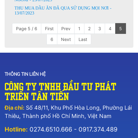
THU MUA DẦU ĂN ĐÃ QUA SỬ DỤNG MỌI NƠI -
13/07/2023
Page 5 / 6
First
Prev
1
2
3
4
5
6
Next
Last
THÔNG TIN LIÊN HỆ
Công Ty TNHH Đầu Tư Phát
Triển Tân Tiến
Địa chỉ:
Số 48/11, Khu Phố Hòa Long, Phường Lái
Thiêu, Thành phố Hồ Chí Minh, Việt Nam
Hotline:
0274.6510.666 - 0917.374.489