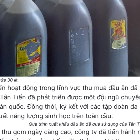
 lít.
ến hoạt động trong lĩnh vực thu mua dầu ăn đã
 Tân Tiến đã phát triển được một đội ngũ chuyê
àn quốc. Đồng thời, ký kết với các tập đoàn đa
ất năng lượng sinh học trên toàn cầu.
Qúa trình xuất khẩu dầu ăn đã qua sử dụng của Tân T
 thu gom ngày càng cao, công ty đã tiến hành 