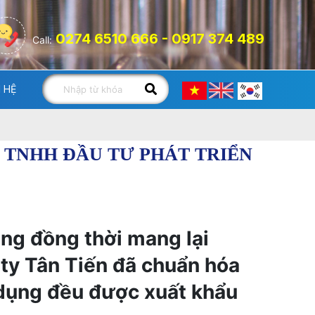
0274 6510 666 - 0917 374 489
Call:
N HỆ
 TNHH ĐẦU TƯ PHÁT TRIỂN
ng đồng thời mang lại
 ty Tân Tiến đã chuẩn hóa
 dụng đều được xuất khẩu