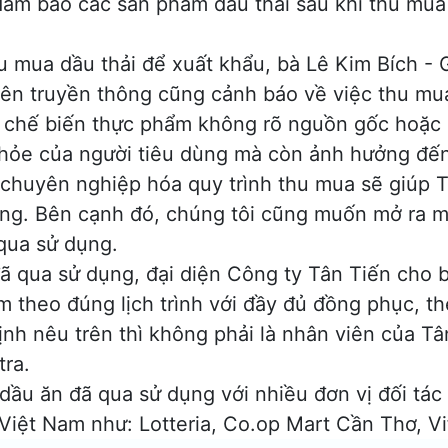
đảm bảo các sản phẩm dầu thải sau khi thu mua
hu mua dầu thải để xuất khẩu, bà Lê Kim Bích 
 trên truyền thông cũng cảnh báo về việc thu m
ở chế biến thực phẩm không rõ nguồn gốc hoặc 
khỏe của người tiêu dùng mà còn ảnh hưởng đến
chuyên nghiệp hóa quy trình thu mua sẽ giúp T
ng. Bên cạnh đó, chúng tôi cũng muốn mở ra một 
qua sử dụng.
ã qua sử dụng, đại diện Công ty Tân Tiến cho b
gom theo đúng lịch trình với đầy đủ đồng phục, 
h nêu trên thì không phải là nhân viên của Tâ
tra.
ầu ăn đã qua sử dụng với nhiều đơn vị đối tác t
 Việt Nam như: Lotteria, Co.op Mart
Cần Thơ
, V