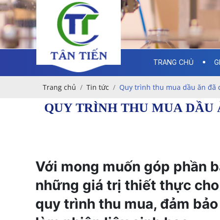
TRANG CHỦ
G
Trang chủ
Tin tức
Quy trình thu mua dầu ăn đã q
QUY TRÌNH THU MUA DẦU 
Với mong muốn góp phần bả
những giá trị thiết thực ch
quy trình thu mua, đảm bả