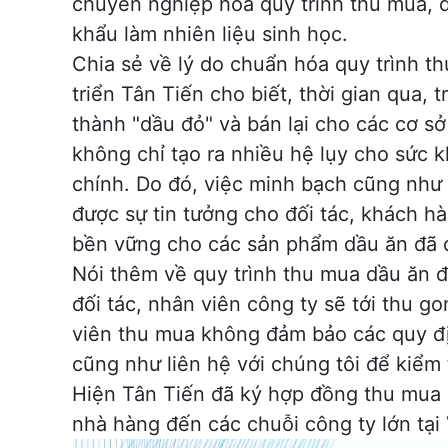
chuyên nghiệp hóa quy trình thu mua, 
khẩu làm nhiên liệu sinh học.
Chia sẻ về lý do chuẩn hóa quy trình t
triển Tân Tiến cho biết, thời gian qua,
thành "dầu đỏ" và bán lại cho các cơ s
không chỉ tạo ra nhiều hệ lụy cho sức 
chính. Do đó, việc minh bạch cũng như 
được sự tin tưởng cho đối tác, khách hà
bền vững cho các sản phẩm dầu ăn đã 
Nói thêm về quy trình thu mua dầu ăn đ
đối tác, nhân viên công ty sẽ tới thu 
viên thu mua không đảm bảo các quy địn
cũng như liên hệ với chúng tôi để kiểm 
Hiện Tân Tiến đã ký hợp đồng thu mua d
nhà hàng đến các chuỗi công ty lớn tại