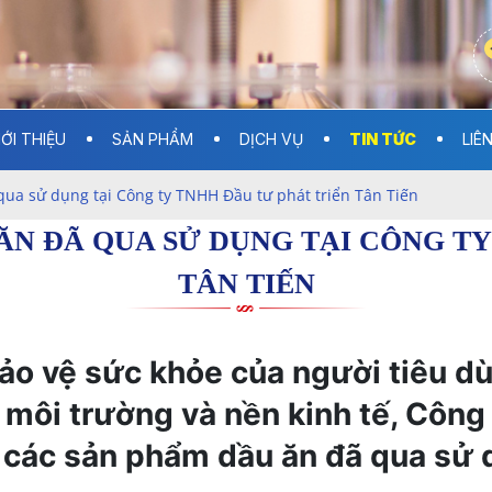
IỚI THIỆU
SẢN PHẨM
DỊCH VỤ
TIN TỨC
LIÊ
ua sử dụng tại Công ty TNHH Đầu tư phát triển Tân Tiến
ĂN ĐÃ QUA SỬ DỤNG TẠI CÔNG TY
TÂN TIẾN
o vệ sức khỏe của người tiêu dù
o môi trường và nền kinh tế, Công
o các sản phẩm dầu ăn đã qua sử