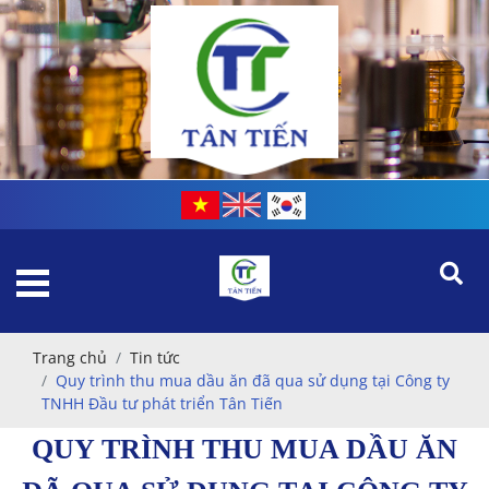
Trang chủ
Tin tức
Quy trình thu mua dầu ăn đã qua sử dụng tại Công ty
TNHH Đầu tư phát triển Tân Tiến
QUY TRÌNH THU MUA DẦU ĂN