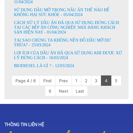
11/04/2024
SỬ DỤNG DẦU MỠ TRONG NẤU ĂN THẾ NÀO ĐỂ
KHÔNG HẠI SỨC KHỎE - 05/04/2024
CÁCH XỬ LÝ DẦU ĂN ĐÃ QUA SỬ DỤNG ĐÚNG CÁCH
TẠI CÁC BẾP ĂN CÔNG NGHIỆP, NHÀ HÀNG KHÁCH
SẠN HIỆN NAY - 01/04/2024
TẠI SAO CHÚNG TA KHÔNG NÊN ĐỔ DẦU MỠ DƯ
THỪA? - 25/03/2024
LỢI ÍCH CỦA DẦU ĂN ĐÃ QUA SỬ DỤNG KHI ĐƯỢC XỬ
LÝ ĐÚNG CÁCH - 16/03/2024
BIODIESEL LÀ GÌ ? - 12/03/2024
Page 4 / 6
First
Prev
1
2
3
4
5
6
Next
Last
THÔNG TIN LIÊN HỆ