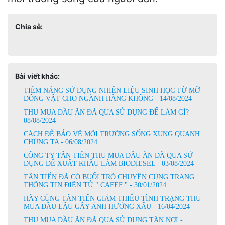
Chia sẻ:
Bài viết khác:
TIỀM NĂNG SỬ DỤNG NHIÊN LIỆU SINH HỌC TỪ MỠ
ĐỘNG VẬT CHO NGÀNH HÀNG KHÔNG - 14/08/2024
THU MUA DẦU ĂN ĐÃ QUA SỬ DỤNG ĐỂ LÀM GÌ? -
08/08/2024
CÁCH ĐỂ BẢO VỆ MÔI TRƯỜNG SỐNG XUNG QUANH
CHÚNG TA - 06/08/2024
CÔNG TY TÂN TIẾN THU MUA DẦU ĂN ĐÃ QUA SỬ
DỤNG ĐỂ XUẤT KHẨU LÀM BIODIESEL - 03/08/2024
TÂN TIẾN ĐÃ CÓ BUỔI TRÒ CHUYỆN CÙNG TRANG
THÔNG TIN ĐIỆN TỬ " CAFEF " - 30/01/2024
HÃY CÙNG TÂN TIẾN GIẢM THIỂU TÌNH TRẠNG THU
MUA DẦU LẬU GÂY ẢNH HƯỞNG XẤU - 16/04/2024
THU MUA DẦU ĂN ĐÃ QUA SỬ DỤNG TẬN NƠI -