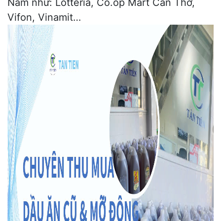
Nam như: Lotteria, Co.op Mart
Cần Thơ
,
Vifon, Vinamit…