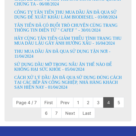
CHÚNG TA - 06/08/2024
CÔNG TY TÂN TIẾN THU MUA DẦU ĂN ĐÃ QUA SỬ
DỤNG ĐỂ XUẤT KHẨU LÀM BIODIESEL - 03/08/2024
TÂN TIẾN ĐÃ CÓ BUỔI TRÒ CHUYỆN CÙNG TRANG
THÔNG TIN ĐIỆN TỬ " CAFEF " - 30/01/2024
HÃY CÙNG TÂN TIẾN GIẢM THIỂU TÌNH TRẠNG THU
MUA DẦU LẬU GÂY ẢNH HƯỞNG XẤU - 16/04/2024
THU MUA DẦU ĂN ĐÃ QUA SỬ DỤNG TẬN NƠI -
11/04/2024
SỬ DỤNG DẦU MỠ TRONG NẤU ĂN THẾ NÀO ĐỂ
KHÔNG HẠI SỨC KHỎE - 05/04/2024
CÁCH XỬ LÝ DẦU ĂN ĐÃ QUA SỬ DỤNG ĐÚNG CÁCH
TẠI CÁC BẾP ĂN CÔNG NGHIỆP, NHÀ HÀNG KHÁCH
SẠN HIỆN NAY - 01/04/2024
Page 4 / 7
First
Prev
1
2
3
4
5
6
7
Next
Last