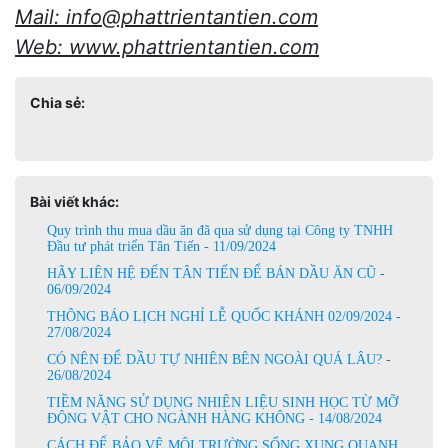
Mail: info@phattrientantien.com
Web:
www.phattrientantien.com
Chia sẻ:
Bài viết khác:
Quy trình thu mua dầu ăn đã qua sử dụng tại Công ty TNHH
Đầu tư phát triển Tân Tiến - 11/09/2024
HÃY LIÊN HỆ ĐẾN TÂN TIẾN ĐỂ BÁN DẦU ĂN CŨ -
06/09/2024
THÔNG BÁO LỊCH NGHỈ LỄ QUỐC KHÁNH 02/09/2024 -
27/08/2024
CÓ NÊN ĐỂ DẦU TỰ NHIÊN BÊN NGOÀI QUÁ LÂU? -
26/08/2024
TIỀM NĂNG SỬ DỤNG NHIÊN LIỆU SINH HỌC TỪ MỠ
ĐỘNG VẬT CHO NGÀNH HÀNG KHÔNG - 14/08/2024
CÁCH ĐỂ BẢO VỆ MÔI TRƯỜNG SỐNG XUNG QUANH