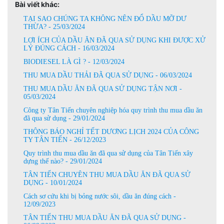
Bài viết khác:
TẠI SAO CHÚNG TA KHÔNG NÊN ĐỔ DẦU MỠ DƯ
THỪA? - 25/03/2024
LỢI ÍCH CỦA DẦU ĂN ĐÃ QUA SỬ DỤNG KHI ĐƯỢC XỬ
LÝ ĐÚNG CÁCH - 16/03/2024
BIODIESEL LÀ GÌ ? - 12/03/2024
THU MUA DẦU THẢI ĐÃ QUA SỬ DỤNG - 06/03/2024
THU MUA DẦU ĂN ĐÃ QUA SỬ DỤNG TẬN NƠI -
05/03/2024
Công ty Tân Tiến chuyên nghiệp hóa quy trình thu mua dầu ăn
đã qua sử dụng - 29/01/2024
THÔNG BÁO NGHỈ TẾT DƯƠNG LỊCH 2024 CỦA CÔNG
TY TÂN TIẾN - 26/12/2023
Quy trình thu mua dầu ăn đã qua sử dụng của Tân Tiến xây
dựng thế nào? - 29/01/2024
TÂN TIẾN CHUYÊN THU MUA DẦU ĂN ĐÃ QUA SỬ
DỤNG - 10/01/2024
Cách sơ cứu khi bị bỏng nước sôi, dầu ăn đúng cách -
12/09/2023
TÂN TIẾN THU MUA DẦU ĂN ĐÃ QUA SỬ DỤNG -