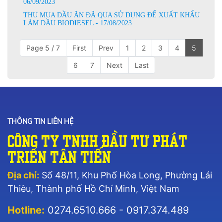
06/09/2023
THU MUA DẦU ĂN ĐÃ QUA SỬ DỤNG ĐỂ XUẤT KHẨU
LÀM DẦU BIODIESEL - 17/08/2023
Page 5 / 7
First
Prev
1
2
3
4
5
6
7
Next
Last
THÔNG TIN LIÊN HỆ
Công Ty TNHH Đầu Tư Phát
Triển Tân Tiến
Địa chỉ:
Số 48/11, Khu Phố Hòa Long, Phường Lái
Thiêu, Thành phố Hồ Chí Minh, Việt Nam
Hotline:
0274.6510.666 - 0917.374.489