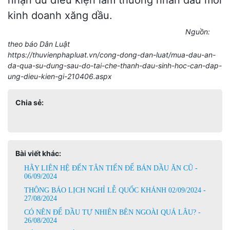
nhận đủ điều kiện làm thương nhân đầu mối
kinh doanh xăng dầu.
Nguồn:
theo báo Dân Luật
https://thuvienphapluat.vn/cong-dong-dan-luat/mua-dau-an-
da-qua-su-dung-sau-do-tai-che-thanh-dau-sinh-hoc-can-dap-
ung-dieu-kien-gi-210406.aspx
Chia sẻ:
Bài viết khác:
HÃY LIÊN HỆ ĐẾN TÂN TIẾN ĐỂ BÁN DẦU ĂN CŨ -
06/09/2024
THÔNG BÁO LỊCH NGHỈ LỄ QUỐC KHÁNH 02/09/2024 -
27/08/2024
CÓ NÊN ĐỂ DẦU TỰ NHIÊN BÊN NGOÀI QUÁ LÂU? -
26/08/2024