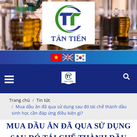
Trang chủ
Tin tức
Mua dầu ăn đã qua sử dụng sau đó tái chế thành dầu
sinh học cần đáp ứng điều kiện gì?
MUA DẦU ĂN ĐÃ QUA SỬ DỤNG