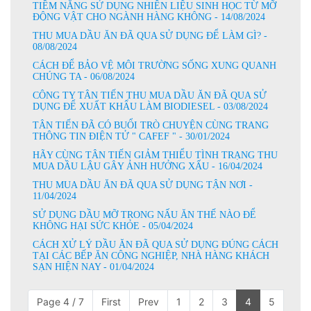
TIỀM NĂNG SỬ DỤNG NHIÊN LIỆU SINH HỌC TỪ MỠ
ĐỘNG VẬT CHO NGÀNH HÀNG KHÔNG - 14/08/2024
THU MUA DẦU ĂN ĐÃ QUA SỬ DỤNG ĐỂ LÀM GÌ? -
08/08/2024
CÁCH ĐỂ BẢO VỆ MÔI TRƯỜNG SỐNG XUNG QUANH
CHÚNG TA - 06/08/2024
CÔNG TY TÂN TIẾN THU MUA DẦU ĂN ĐÃ QUA SỬ
DỤNG ĐỂ XUẤT KHẨU LÀM BIODIESEL - 03/08/2024
TÂN TIẾN ĐÃ CÓ BUỔI TRÒ CHUYỆN CÙNG TRANG
THÔNG TIN ĐIỆN TỬ " CAFEF " - 30/01/2024
HÃY CÙNG TÂN TIẾN GIẢM THIỂU TÌNH TRẠNG THU
MUA DẦU LẬU GÂY ẢNH HƯỞNG XẤU - 16/04/2024
THU MUA DẦU ĂN ĐÃ QUA SỬ DỤNG TẬN NƠI -
11/04/2024
SỬ DỤNG DẦU MỠ TRONG NẤU ĂN THẾ NÀO ĐỂ
KHÔNG HẠI SỨC KHỎE - 05/04/2024
CÁCH XỬ LÝ DẦU ĂN ĐÃ QUA SỬ DỤNG ĐÚNG CÁCH
TẠI CÁC BẾP ĂN CÔNG NGHIỆP, NHÀ HÀNG KHÁCH
SẠN HIỆN NAY - 01/04/2024
Page 4 / 7
First
Prev
1
2
3
4
5